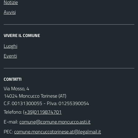
Notizie
Avvisi
VIVERE IL COMUNE
Luoghi
Eventi
CONTATTI
Via Mosso, 4
14024 Moncucco Torinese (AT)
C.F. 00131300055 - P.Iva: 01255390054
Telefono:
(+39)0119874701
E-mail:
comune@comune.moncucco.asti.it
PEC:
comune.moncuccotorinese.at@legalmail.it