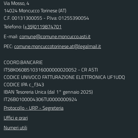
Via Mosso, 4
14024 Moncucco Torinese (AT)
C.F. 00131300055 - P.Iva: 01255390054
Telefono:
(+39)0119874701
E-mail:
comune@comune.moncucco.asti.it
PEC:
comune.moncuccotorinese.at@legalmail.it
COORD.BANCARIE
IT58K0608510316000000020052 - CR ASTI
CODICE UNIVOCO FATTURAZIONE ELETTRONICA UF1UDQ
CODICE IPA c_f343
IBAN Tesoreria Unica (dal 1° gennaio 2025)
IT26B0100004306TU0000000924
Protocollo - URP - Segreteria
Uffici e orari
Numeri utili