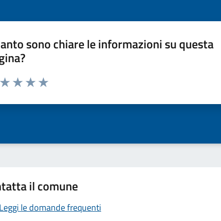
anto sono chiare le informazioni su questa
gina?
a da 1 a 5 stelle la pagina
ta 1 stelle su 5
Valuta 2 stelle su 5
Valuta 3 stelle su 5
Valuta 4 stelle su 5
Valuta 5 stelle su 5
tatta il comune
Leggi le domande frequenti