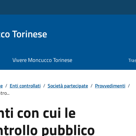
co Torinese
Vivere Moncucco Torinese
Tra
te
/
Enti controllati
/
Società partecipate
/
Provvedimenti
/
ro...
i con cui le
ntrollo pubblico