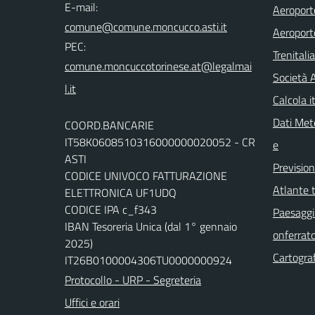
E-mail:
Aeroporto
comune@comune.moncucco.asti.it
Aeroport
PEC:
Trenitali
comune.moncuccotorinese.at@legalmai
Società 
l.it
Calcola it
Dati Mete
COORD.BANCARIE
IT58K0608510316000000020052 - CR
e
ASTI
Previsio
CODICE UNIVOCO FATTURAZIONE
Atlante t
ELETTRONICA UF1UDQ
CODICE IPA c_f343
Paesaggi 
IBAN Tesoreria Unica (dal 1° gennaio
onferrat
2025)
Cartograf
IT26B0100004306TU0000000924
Protocollo - URP - Segreteria
Uffici e orari