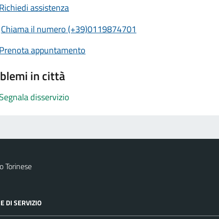
Richiedi assistenza
Chiama il numero (+39)0119874701
Prenota appuntamento
blemi in città
Segnala disservizio
 Torinese
E DI SERVIZIO