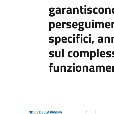
garantiscono
perseguiment
specifici, an
sul compless
funzioname
INDICE DELLA PAGINA