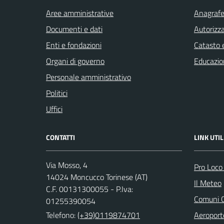
Aree amministrative
Anagrafe 
Documenti e dati
Autorizza
Enti e fondazioni
Catasto e
Organi di governo
Educazio
Personale amministrativo
Politici
Uffici
CONTATTI
LINK UTIL
Via Mosso, 4
Pro Loco
14024 Moncucco Torinese (AT)
Il Meteo
C.F. 00131300055 - P.Iva:
Comuni C
01255390054
Telefono:
(+39)0119874701
Aeroporto