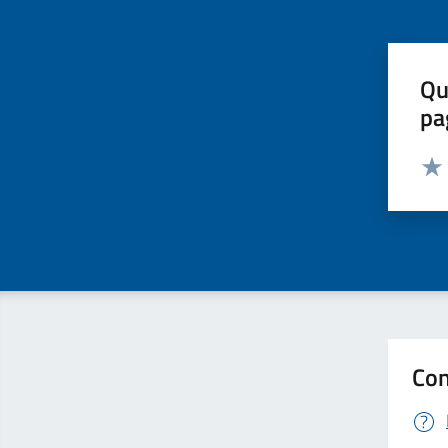
Qu
pa
Valut
Valu
Con