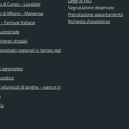
Leggi le FAQ
 di Cuneo - Levaldigi
Segnalazione disservizio
o di Milano - Malpensa
Prenotazione appuntamento
Richiesta d'assistenza
a - Ferrovie Italiane
Autostrade
inerari stradali
orologici regionali in tempo real
ni agrometeo
uristico
vitivinicoli di langhe - roero e m
o
ia