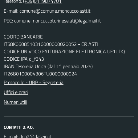
Telefono:
(+39)0119874701
E-mail:
comune@comune.moncucco.asti.it
PEC:
comune.moncuccotorinese.at@legalmail.it
COORD.BANCARIE
IT58K0608510316000000020052 - CR ASTI
CODICE UNIVOCO FATTURAZIONE ELETTRONICA UF1UDQ
CODICE IPA c_f343
IBAN Tesoreria Unica (dal 1° gennaio 2025)
IT26B0100004306TU0000000924
Protocollo - URP - Segreteria
Uffici e orari
Numeri utili
CONTATTI D.P.O.
E-mail:
dpo2@dasein.it