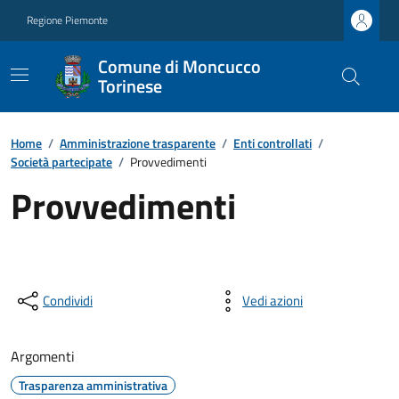
Regione Piemonte
Comune di Moncucco
Torinese
Home
/
Amministrazione trasparente
/
Enti controllati
/
Società partecipate
/
Provvedimenti
Provvedimenti
Condividi
Vedi azioni
Argomenti
Trasparenza amministrativa