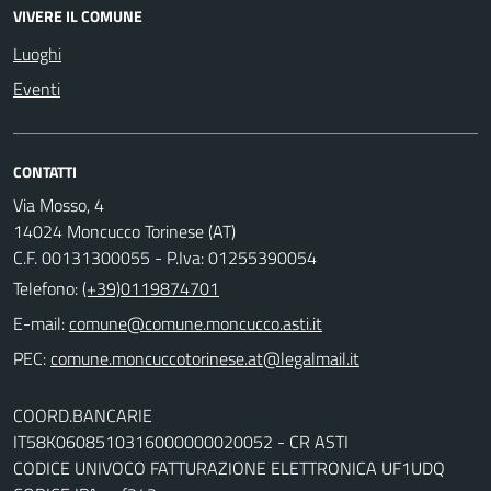
VIVERE IL COMUNE
Luoghi
Eventi
CONTATTI
Via Mosso, 4
14024 Moncucco Torinese (AT)
C.F. 00131300055 - P.Iva: 01255390054
Telefono:
(+39)0119874701
E-mail:
comune@comune.moncucco.asti.it
PEC:
comune.moncuccotorinese.at@legalmail.it
COORD.BANCARIE
IT58K0608510316000000020052 - CR ASTI
CODICE UNIVOCO FATTURAZIONE ELETTRONICA UF1UDQ