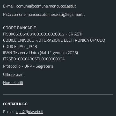
E-mail:
comune@comune.moncucco.asti.it
PEC:
comune.moncuccotorinese.at@legalmail.it
COORD.BANCARIE
IT58K0608510316000000020052 - CR ASTI
CODICE UNIVOCO FATTURAZIONE ELETTRONICA UF1UDQ
CODICE IPA c_f343
IBAN Tesoreria Unica (dal 1° gennaio 2025)
IT26B0100004306TU0000000924
Protocollo - URP - Segreteria
Uffici e orari
Numeri utili
CONTATTI D.P.O.
E-mail:
dpo2@dasein.it