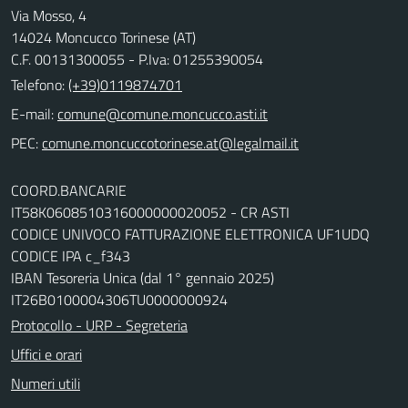
Via Mosso, 4
14024 Moncucco Torinese (AT)
C.F. 00131300055 - P.Iva: 01255390054
Telefono:
(+39)0119874701
E-mail:
comune@comune.moncucco.asti.it
PEC:
comune.moncuccotorinese.at@legalmail.it
COORD.BANCARIE
IT58K0608510316000000020052 - CR ASTI
CODICE UNIVOCO FATTURAZIONE ELETTRONICA UF1UDQ
CODICE IPA c_f343
IBAN Tesoreria Unica (dal 1° gennaio 2025)
IT26B0100004306TU0000000924
Protocollo - URP - Segreteria
Uffici e orari
Numeri utili