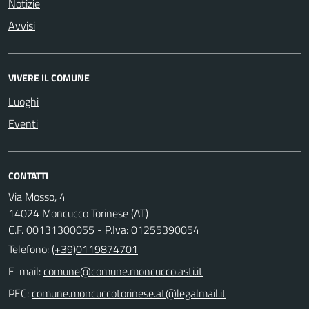
Notizie
Avvisi
VIVERE IL COMUNE
Luoghi
Eventi
CONTATTI
Via Mosso, 4
14024 Moncucco Torinese (AT)
C.F. 00131300055 - P.Iva: 01255390054
Telefono:
(+39)0119874701
E-mail:
comune@comune.moncucco.asti.it
PEC:
comune.moncuccotorinese.at@legalmail.it