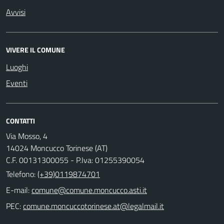
Avvisi
VIVERE IL COMUNE
Luoghi
Eventi
CONTATTI
Via Mosso, 4
14024 Moncucco Torinese (AT)
C.F. 00131300055 - P.Iva: 01255390054
Telefono:
(+39)0119874701
E-mail:
comune@comune.moncucco.asti.it
PEC:
comune.moncuccotorinese.at@legalmail.it