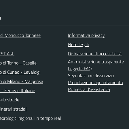
I
 di Moncucco Torinese
Informativa privacy
Note legali
ST Asti
Dichiarazione di accessibilità
Amministrazione trasparente
 di Torino - Caselle
Leggi le FAQ
 di Cuneo - Levaldigi
Segnalazione disservizio
o di Milano - Malpensa
Prenotazione appuntamento
Richiesta d'assistenza
a - Ferrovie Italiane
Autostrade
inerari stradali
orologici regionali in tempo real