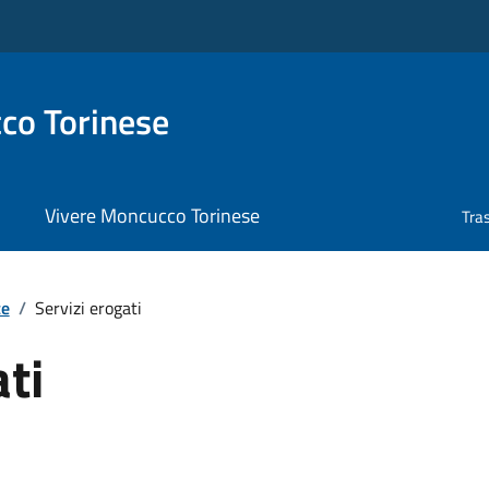
co Torinese
Vivere Moncucco Torinese
Tra
te
/
Servizi erogati
ati