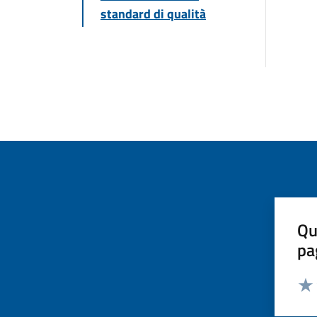
standard di qualità
Qu
pa
Valut
Valu