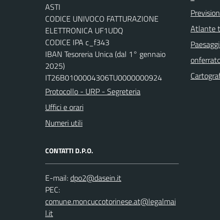
ASTI
Previsio
CODICE UNIVOCO FATTURAZIONE
Atlante t
ELETTRONICA UF1UDQ
CODICE IPA c_f343
Paesaggi 
IBAN Tesoreria Unica (dal 1° gennaio
onferrat
2025)
Cartograf
IT26B0100004306TU0000000924
Protocollo - URP - Segreteria
Uffici e orari
Numeri utili
CONTATTI D.P.O.
E-mail:
dpo2@dasein.it
PEC:
comune.moncuccotorinese.at@legalmai
l.it