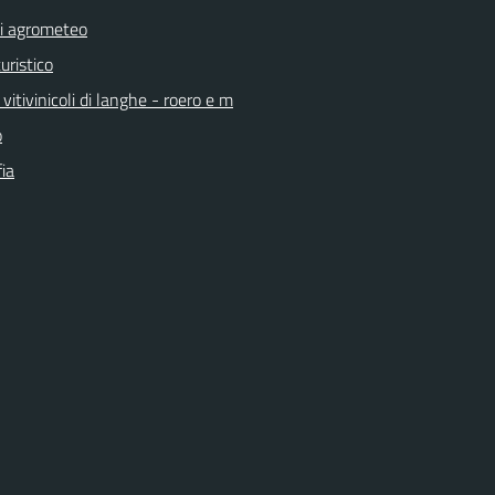
ni agrometeo
uristico
vitivinicoli di langhe - roero e m
o
ia