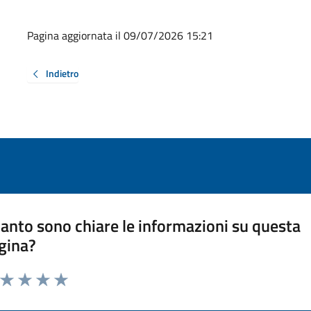
Pagina aggiornata il 09/07/2026 15:21
Indietro
anto sono chiare le informazioni su questa
gina?
a da 1 a 5 stelle la pagina
ta 1 stelle su 5
Valuta 2 stelle su 5
Valuta 3 stelle su 5
Valuta 4 stelle su 5
Valuta 5 stelle su 5