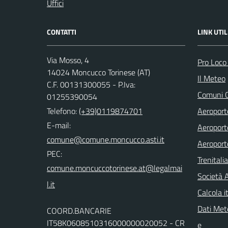
Uffici
CONTATTI
LINK UTIL
Via Mosso, 4
Pro Loco
14024 Moncucco Torinese (AT)
Il Meteo
C.F. 00131300055 - P.Iva:
Comuni C
01255390054
Telefono:
(+39)0119874701
Aeroporto
E-mail:
Aeroporto
comune@comune.moncucco.asti.it
Aeroport
PEC:
Trenitali
comune.moncuccotorinese.at@legalmai
Società 
l.it
Calcola it
Dati Mete
COORD.BANCARIE
IT58K0608510316000000020052 - CR
e