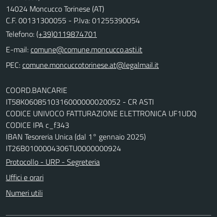
14024 Moncucco Torinese (AT)
C.F. 00131300055 - P.Iva: 01255390054
Telefono:
(+39)0119874701
E-mail:
comune@comune.moncucco.asti.it
PEC:
comune.moncuccotorinese.at@legalmail.it
COORD.BANCARIE
IT58K0608510316000000020052 - CR ASTI
CODICE UNIVOCO FATTURAZIONE ELETTRONICA UF1UDQ
CODICE IPA c_f343
IBAN Tesoreria Unica (dal 1° gennaio 2025)
IT26B0100004306TU0000000924
Protocollo - URP - Segreteria
Uffici e orari
Numeri utili