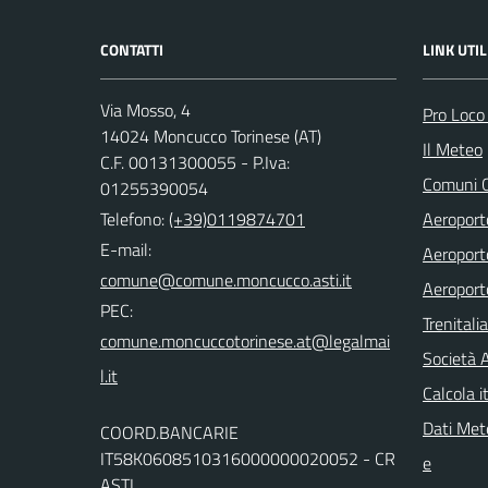
CONTATTI
LINK UTIL
Via Mosso, 4
Pro Loco
14024 Moncucco Torinese (AT)
Il Meteo
C.F. 00131300055 - P.Iva:
Comuni C
01255390054
Telefono:
(+39)0119874701
Aeroporto
E-mail:
Aeroporto
comune@comune.moncucco.asti.it
Aeroport
PEC:
Trenitali
comune.moncuccotorinese.at@legalmai
Società 
l.it
Calcola it
Dati Mete
COORD.BANCARIE
IT58K0608510316000000020052 - CR
e
ASTI