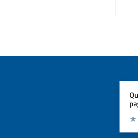
Qu
pa
Valut
Valu