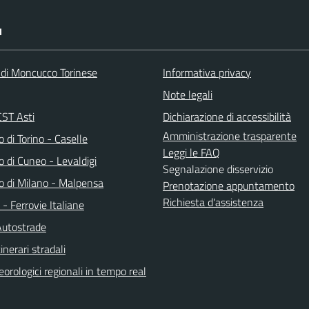
I
 di Moncucco Torinese
Informativa privacy
Note legali
ST Asti
Dichiarazione di accessibilità
Amministrazione trasparente
 di Torino - Caselle
Leggi le FAQ
 di Cuneo - Levaldigi
Segnalazione disservizio
o di Milano - Malpensa
Prenotazione appuntamento
Richiesta d'assistenza
a - Ferrovie Italiane
Autostrade
inerari stradali
orologici regionali in tempo real