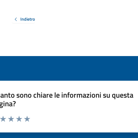
Indietro
anto sono chiare le informazioni su questa
gina?
a da 1 a 5 stelle la pagina
ta 1 stelle su 5
Valuta 2 stelle su 5
Valuta 3 stelle su 5
Valuta 4 stelle su 5
Valuta 5 stelle su 5