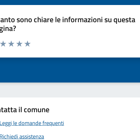
anto sono chiare le informazioni su questa
gina?
a da 1 a 5 stelle la pagina
ta 1 stelle su 5
Valuta 2 stelle su 5
Valuta 3 stelle su 5
Valuta 4 stelle su 5
Valuta 5 stelle su 5
tatta il comune
Leggi le domande frequenti
Richiedi assistenza