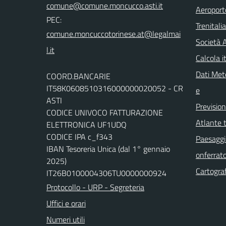
comune@comune.moncucco.asti.it
Aeroport
PEC:
Trenitali
comune.moncuccotorinese.at@legalmai
Società 
l.it
Calcola it
Dati Mete
COORD.BANCARIE
IT58K0608510316000000020052 - CR
e
ASTI
Previsio
CODICE UNIVOCO FATTURAZIONE
Atlante t
ELETTRONICA UF1UDQ
CODICE IPA c_f343
Paesaggi 
IBAN Tesoreria Unica (dal 1° gennaio
onferrat
2025)
Cartograf
IT26B0100004306TU0000000924
Protocollo - URP - Segreteria
Uffici e orari
Numeri utili