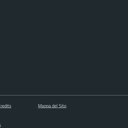
redits
Mappa del Sito
i