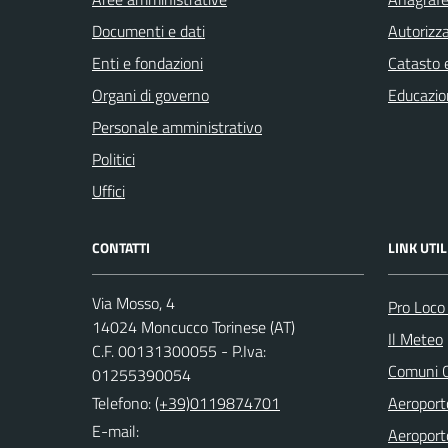
Documenti e dati
Autorizza
Enti e fondazioni
Catasto e
Organi di governo
Educazio
Personale amministrativo
Politici
Uffici
CONTATTI
LINK UTIL
Via Mosso, 4
Pro Loco
14024 Moncucco Torinese (AT)
Il Meteo
C.F. 00131300055 - P.Iva:
Comuni C
01255390054
Telefono:
(+39)0119874701
Aeroporto
E-mail:
Aeroporto