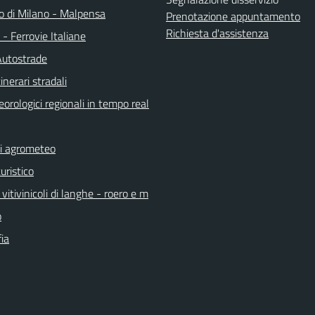
o di Milano - Malpensa
Prenotazione appuntamento
Richiesta d'assistenza
a - Ferrovie Italiane
Autostrade
inerari stradali
orologici regionali in tempo real
ni agrometeo
uristico
vitivinicoli di langhe - roero e m
o
ia