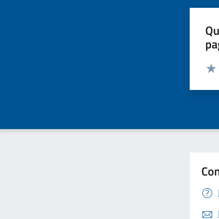
Qu
pa
Valut
Valu
Con