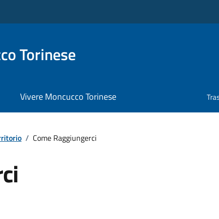
co Torinese
Vivere Moncucco Torinese
Tra
rritorio
/
Come Raggiungerci
ci