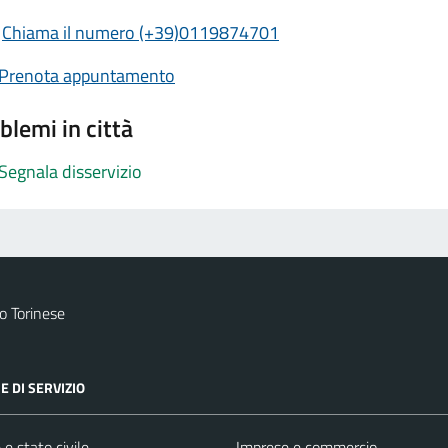
Chiama il numero (+39)0119874701
Prenota appuntamento
blemi in città
Segnala disservizio
 Torinese
E DI SERVIZIO
e stato civile
Imprese e commercio