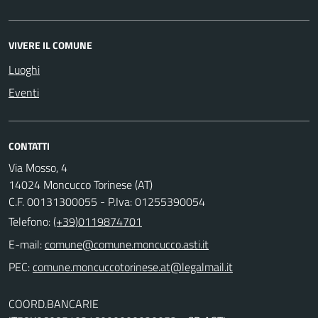
VIVERE IL COMUNE
Luoghi
Eventi
CONTATTI
Via Mosso, 4
14024 Moncucco Torinese (AT)
C.F. 00131300055 - P.Iva: 01255390054
Telefono:
(+39)0119874701
E-mail:
comune@comune.moncucco.asti.it
PEC:
comune.moncuccotorinese.at@legalmail.it
COORD.BANCARIE